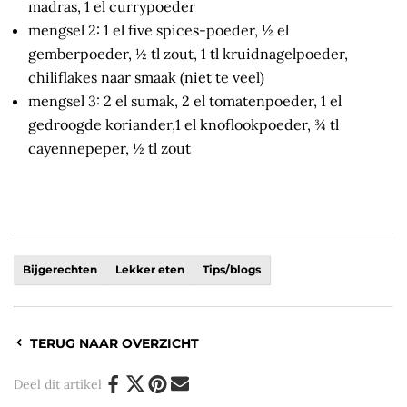
madras, 1 el currypoeder
mengsel 2: 1 el five spices-poeder, ½ el
gemberpoeder, ½ tl zout, 1 tl kruidnagelpoeder,
chiliflakes naar smaak (niet te veel)
mengsel 3: 2 el sumak, 2 el tomatenpoeder, 1 el
gedroogde koriander,1 el knoflookpoeder, ¾ tl
cayennepeper, ½ tl zout
Bijgerechten
Lekker eten
Tips/blogs
TERUG NAAR OVERZICHT
Deel dit artikel