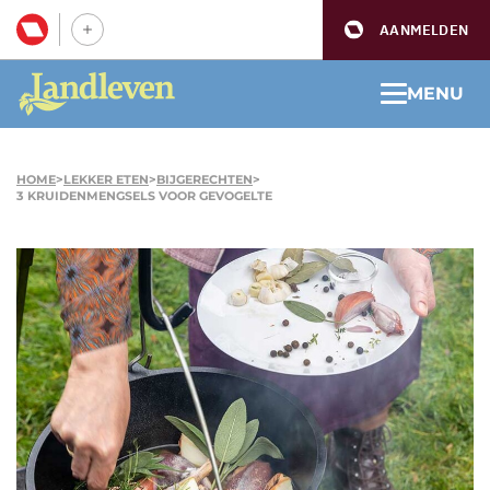
AANMELDEN
MENU
HOME
>
LEKKER ETEN
>
BIJGERECHTEN
>
3 KRUIDENMENGSELS VOOR GEVOGELTE