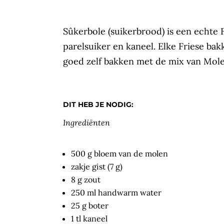
Sûkerbole (suikerbrood) is een echte F
parelsuiker en kaneel. Elke Friese ba
goed zelf bakken met de mix van Mole 
DIT HEB JE NODIG:
Ingrediënten
500 g bloem van de molen
zakje gist (7 g)
8 g zout
250 ml handwarm water
25 g boter
1 tl kaneel