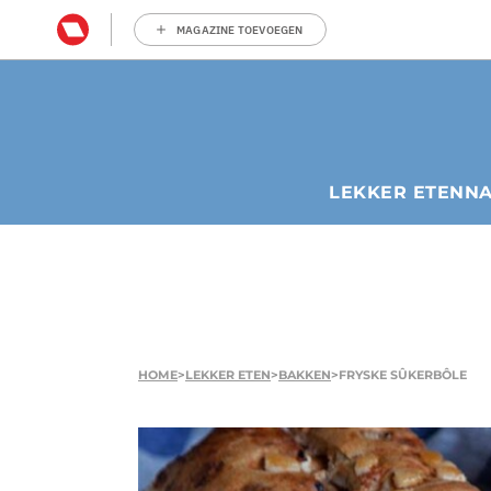
MAGAZINE TOEVOEGEN
LEKKER ETEN
N
HOME
>
LEKKER ETEN
>
BAKKEN
>
FRYSKE SÛKERBÔLE