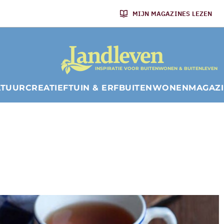
MIJN MAGAZINES LEZEN
INSPIRATIE VOOR BUITENWONEN & BUITENLEVEN
ATUUR
CREATIEF
TUIN & ERF
BUITENWONEN
MAGAZ