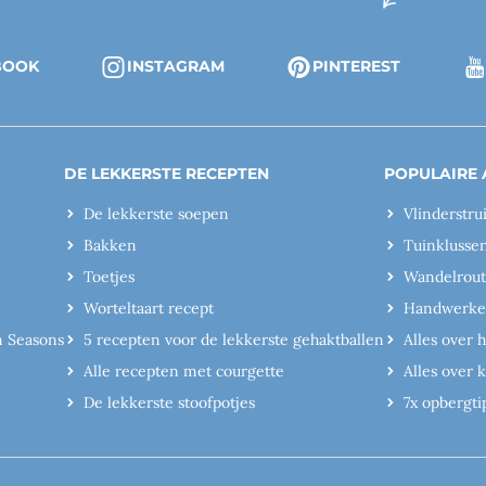
BOOK
INSTAGRAM
PINTEREST
DE LEKKERSTE RECEPTEN
POPULAIRE 
De lekkerste soepen
Vlinderstru
Bakken
Tuinklusse
Toetjes
Wandelrout
Worteltaart recept
Handwerk
n Seasons
5 recepten voor de lekkerste gehaktballen
Alles over 
Alle recepten met courgette
Alles over
De lekkerste stoofpotjes
7x opbergti