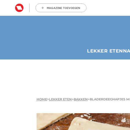
MAGAZINE TOEVOEGEN
LEKKER ETEN
N
HOME
>
LEKKER ETEN
>
BAKKEN
>
BLADERDEEGHAPJES M