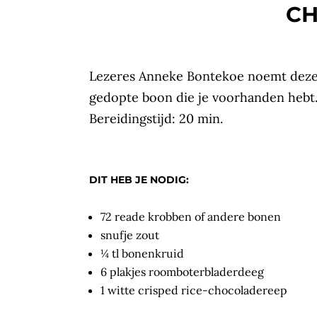
C
Lezeres Anneke Bontekoe noemt deze 
gedopte boon die je voorhanden hebt.
Bereidingstijd: 20 min.
DIT HEB JE NODIG:
72 reade krobben of andere bonen
snufje zout
¼ tl bonenkruid
6 plakjes roomboterbladerdeeg
1 witte crisped rice-chocoladereep