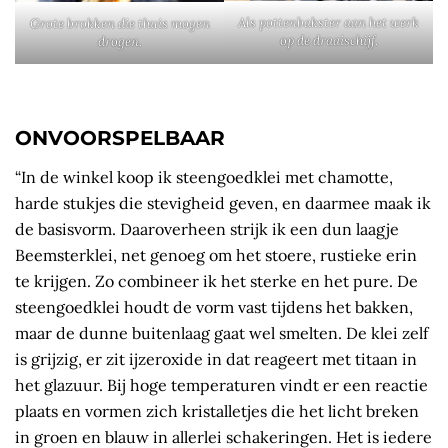
Als pottenbakster aan het werk
Grote brokken die thuis mogen
op de draaischijf.
drogen.
ONVOORSPELBAAR
“In de winkel koop ik steengoedklei met chamotte,
harde stukjes die stevigheid geven, en daarmee maak ik
de basisvorm. Daaroverheen strijk ik een dun laagje
Beemsterklei, net genoeg om het stoere, rustieke erin
te krijgen. Zo combineer ik het sterke en het pure. De
steengoedklei houdt de vorm vast tijdens het bakken,
maar de dunne buitenlaag gaat wel smelten. De klei zelf
is grijzig, er zit ijzeroxide in dat reageert met titaan in
het glazuur. Bij hoge temperaturen vindt er een reactie
plaats en vormen zich kristalletjes die het licht breken
in groen en blauw in allerlei schakeringen. Het is iedere