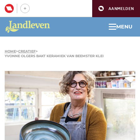
AANMELDEN
MENU
HOME
>
CREATIEF
>
YVONNE OLGERS BAKT KERAMIEK VAN BEEMSTER KLEI