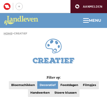
AANMELDEN
MENU
HOME
>
CREATIEF
Creatief
Filter op:
Bloemschikken
Decoratief
Feestdagen
Filmpjes
Handwerken
Stoere klussen