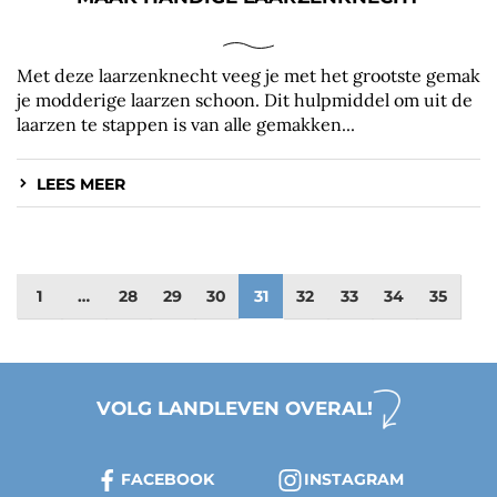
Met deze laarzenknecht veeg je met het grootste gemak
je modderige laarzen schoon. Dit hulpmiddel om uit de
laarzen te stappen is van alle gemakken...
LEES MEER
1
…
28
29
30
31
32
33
34
35
VOLG LANDLEVEN OVERAL!
FACEBOOK
INSTAGRAM