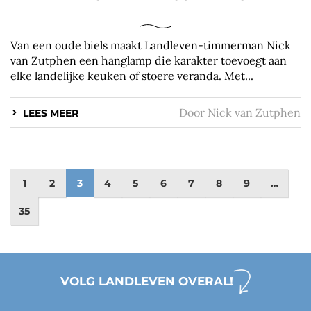
Van een oude biels maakt Landleven-timmerman Nick
van Zutphen een hanglamp die karakter toevoegt aan
elke landelijke keuken of stoere veranda. Met...
Door
Nick van Zutphen
LEES MEER
1
2
3
4
5
6
7
8
9
…
35
VOLG LANDLEVEN OVERAL!