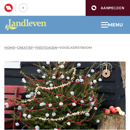
AANMELDEN
MENU
HOME
>
CREATIEF
>
FEESTDAGEN
>
VOGELKERSTBOOM