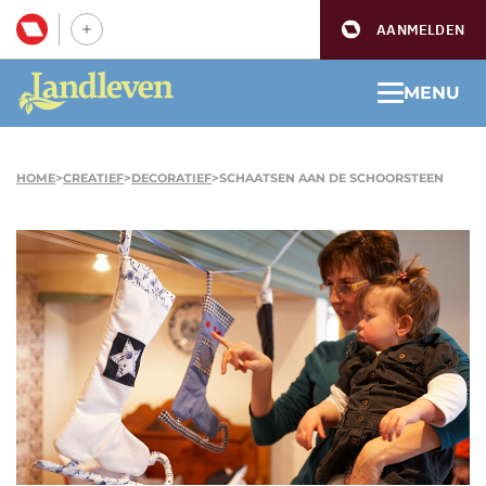
AANMELDEN
MENU
HOME
>
CREATIEF
>
DECORATIEF
>
SCHAATSEN AAN DE SCHOORSTEEN