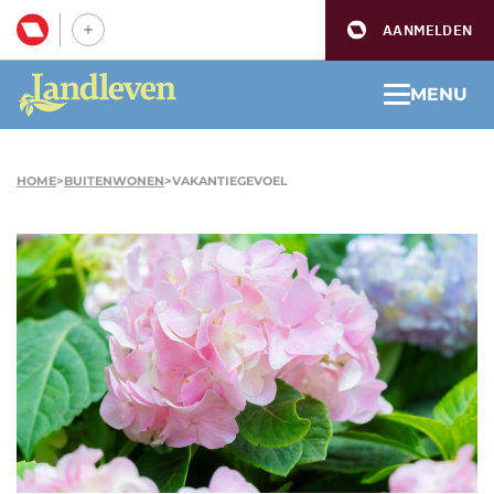
AANMELDEN
MENU
HOME
>
BUITENWONEN
>
VAKANTIEGEVOEL