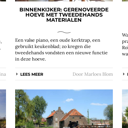
BINNENKIJKER: GERENOVEERDE
HOEVE MET TWEEDEHANDS
MATERIALEN
Wa
Een valse piano, een oude kerktrap, een
,
pr
gebruikt keukenblad; zo kregen die
,
Ro
tweedehands vondsten een nieuwe functie
wa
in deze hoeve.
ina
Door
Marloes Blom
LEES MEER