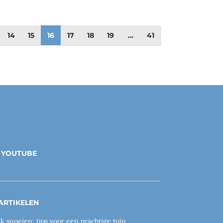
14
15
16
17
18
19
…
41
YOUTUBE
ARTIKELEN
ik snoeien: tips voor een prachtige tuin