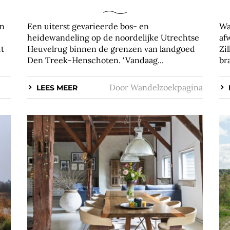
en
Een uiterst gevarieerde bos- en
Wa
heidewandeling op de noordelijke Utrechtse
af
it
Heuvelrug binnen de grenzen van landgoed
Zi
Den Treek-Henschoten. ‘Vandaag...
br
Door
Wandelzoekpagina
LEES MEER