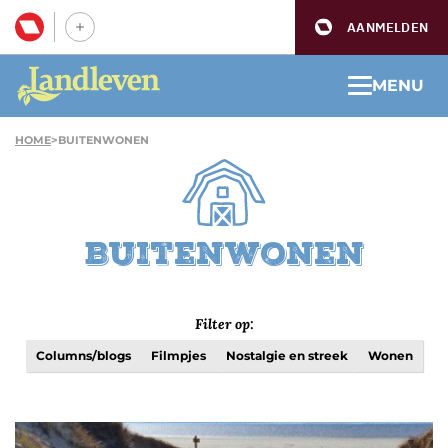
AANMELDEN
MENU
HOME
>
BUITENWONEN
Buitenwonen
Filter op:
Columns/blogs
Filmpjes
Nostalgie en streek
Wonen