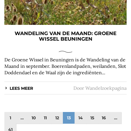
WANDELING VAN DE MAAND: GROENE
WISSEL BEUNINGEN
De Groene Wissel in Beuningen is de Wandeling van de
Maand in september. Boerenlandpaden, weilanden, Slot
Doddendael en de Waal zijn de ingrediënten...
Door
Wandelzoekpagina
LEES MEER
1
…
10
11
12
13
14
15
16
…
41