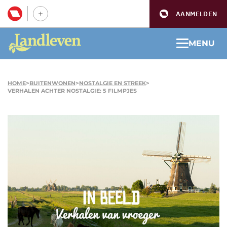
AANMELDEN
MENU
HOME
>
BUITENWONEN
>
NOSTALGIE EN STREEK
>
VERHALEN ACHTER NOSTALGIE: 5 FILMPJES