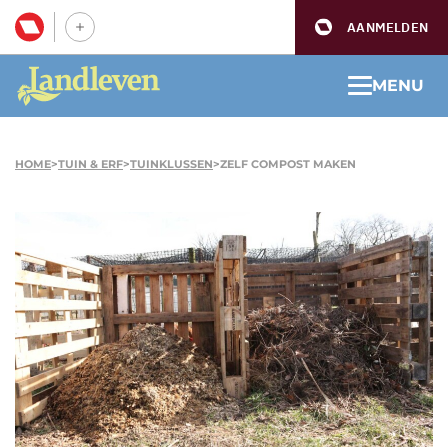
AANMELDEN
MENU
HOME
>
TUIN & ERF
>
TUINKLUSSEN
>
ZELF COMPOST MAKEN