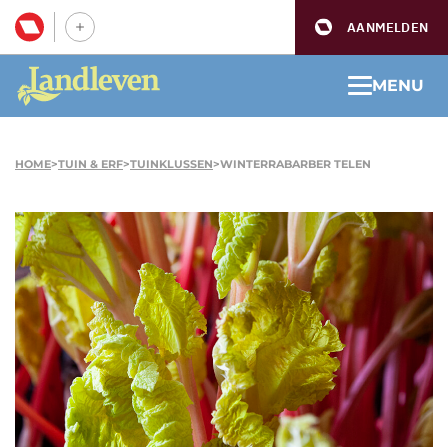
AANMELDEN
MENU
HOME
>
TUIN & ERF
>
TUINKLUSSEN
>
WINTERRABARBER TELEN