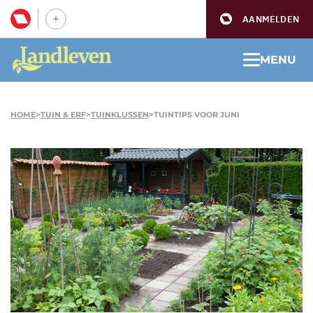
AANMELDEN
MENU
HOME
>
TUIN & ERF
>
TUINKLUSSEN
>
TUINTIPS VOOR JUNI