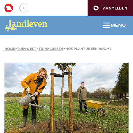
AANMELDEN
MENU
HOME
>
TUIN & ERF
>
TUINKLUSSEN
>
HOE PLANT JE EEN BOOM?