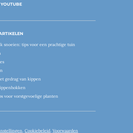
YOUTUBE
ARTIKELEN
ik snoeien: tips voor een prachtige tuin
n
es
en
het gedrag van kippen
 kippenhokken
ps voor vorstgevoelige planten
instellingen
,
Cookiebeleid
,
Voorwaarden