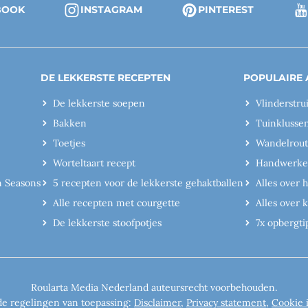
BOOK
INSTAGRAM
PINTEREST
DE LEKKERSTE RECEPTEN
POPULAIRE 
De lekkerste soepen
Vlinderstru
Bakken
Tuinklusse
Toetjes
Wandelrout
Worteltaart recept
Handwerk
n Seasons
5 recepten voor de lekkerste gehaktballen
Alles over 
Alle recepten met courgette
Alles over
De lekkerste stoofpotjes
7x opbergti
Roularta Media Nederland auteursrecht voorbehouden.
de regelingen van toepassing:
Disclaimer
,
Privacy statement
,
Cookie 