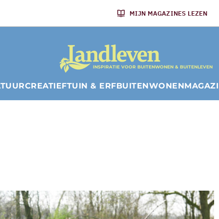
MIJN MAGAZINES LEZEN
INSPIRATIE VOOR BUITENWONEN & BUITENLEVEN
ATUUR
CREATIEF
TUIN & ERF
BUITENWONEN
MAGAZ