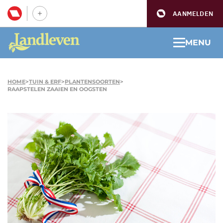
AANMELDEN
MENU
HOME
>
TUIN & ERF
>
PLANTENSOORTEN
>
RAAPSTELEN ZAAIEN EN OOGSTEN