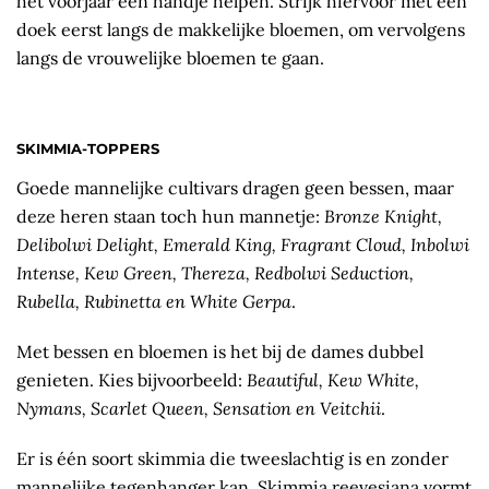
het voorjaar een handje helpen. Strijk hiervoor met een
doek eerst langs de makkelijke bloemen, om vervolgens
langs de vrouwelijke bloemen te gaan.
SKIMMIA-TOPPERS
Goede mannelijke cultivars dragen geen bessen, maar
deze heren staan toch hun mannetje:
Bronze Knight,
Delibolwi Delight, Emerald King, Fragrant Cloud, Inbolwi
Intense, Kew Green, Thereza, Redbolwi Seduction,
Rubella, Rubinetta en White Gerpa
.
Met bessen en bloemen is het bij de dames dubbel
genieten. Kies bijvoorbeeld:
Beautiful, Kew White,
Nymans, Scarlet Queen, Sensation en Veitchii
.
Er is één soort skimmia die tweeslachtig is en zonder
mannelijke tegenhanger kan. Skimmia reevesiana vormt