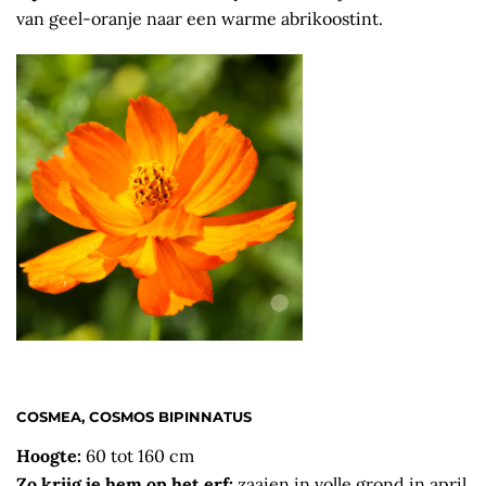
van geel-oranje naar een warme abrikoostint.
COSMEA, COSMOS BIPINNATUS
Hoogte:
60 tot 160 cm
Zo krijg je hem op het erf:
zaaien in volle grond in april