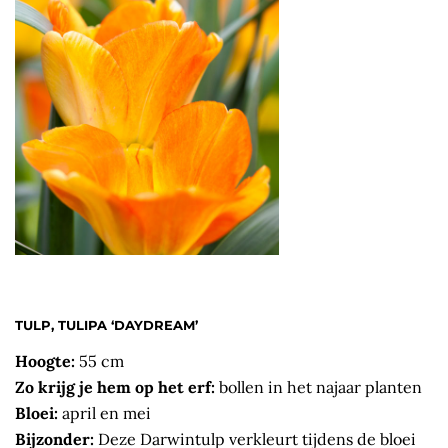
TULP, TULIPA ‘DAYDREAM’
Hoogte:
55 cm
Zo krijg je hem op het erf:
bollen in het najaar planten
Bloei:
april en mei
Bijzonder:
Deze Darwintulp verkleurt tijdens de bloei