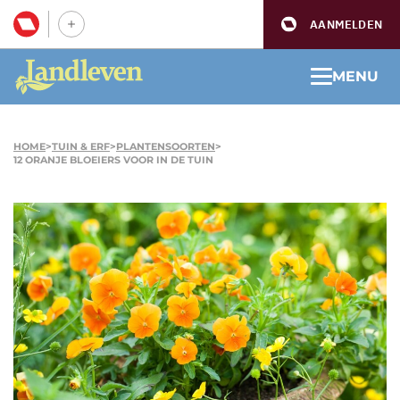
AANMELDEN
MENU
HOME
>
TUIN & ERF
>
PLANTENSOORTEN
>
12 ORANJE BLOEIERS VOOR IN DE TUIN