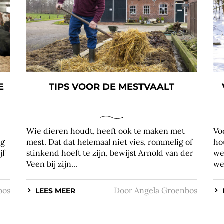
E
TIPS VOOR DE MESTVAALT
Wie dieren houdt, heeft ook te maken met
Vo
og
mest. Dat dat helemaal niet vies, rommelig of
ho
jf
stinkend hoeft te zijn, bewijst Arnold van der
we
Veen bij zijn...
we
bos
Door
Angela Groenbos
LEES MEER