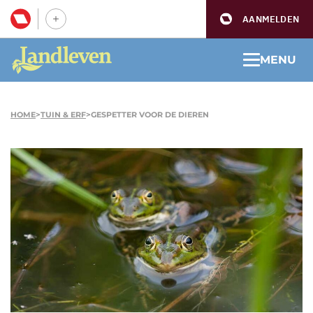
AANMELDEN
MENU
HOME
>
TUIN & ERF
>
GESPETTER VOOR DE DIEREN