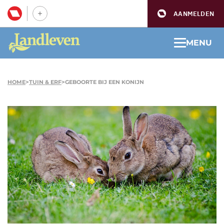
AANMELDEN
MENU
HOME
>
TUIN & ERF
>
GEBOORTE BIJ EEN KONIJN