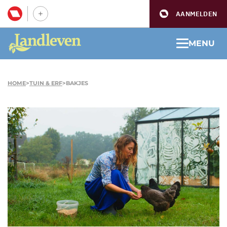
AANMELDEN
MENU
HOME
>
TUIN & ERF
>
BAKJES