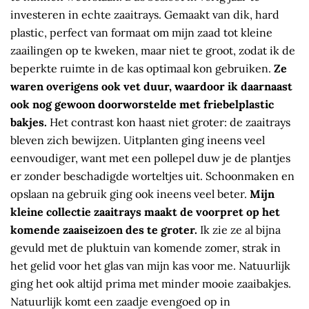
investeren in echte zaaitrays. Gemaakt van dik, hard
plastic, perfect van formaat om mijn zaad tot kleine
zaailingen op te kweken, maar niet te groot, zodat ik de
beperkte ruimte in de kas optimaal kon gebruiken.
Ze
waren overigens ook vet duur, waardoor ik daarnaast
ook nog gewoon doorworstelde met friebelplastic
bakjes.
Het contrast kon haast niet groter: de zaaitrays
bleven zich bewijzen. Uitplanten ging ineens veel
eenvoudiger, want met een pollepel duw je de plantjes
er zonder beschadigde worteltjes uit. Schoonmaken en
opslaan na gebruik ging ook ineens veel beter.
Mijn
kleine collectie zaaitrays maakt de voorpret op het
komende zaaiseizoen des te groter.
Ik zie ze al bijna
gevuld met de pluktuin van komende zomer, strak in
het gelid voor het glas van mijn kas voor me. Natuurlijk
ging het ook altijd prima met minder mooie zaaibakjes.
Natuurlijk komt een zaadje evengoed op in