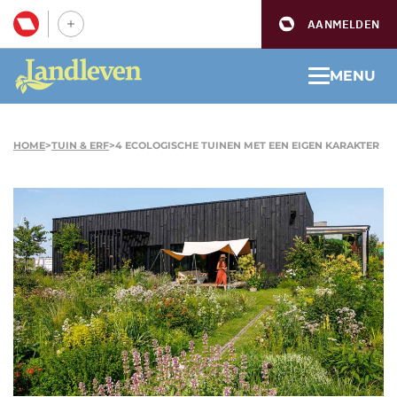
AANMELDEN
MENU
HOME
>
TUIN & ERF
>
4 ECOLOGISCHE TUINEN MET EEN EIGEN KARAKTER