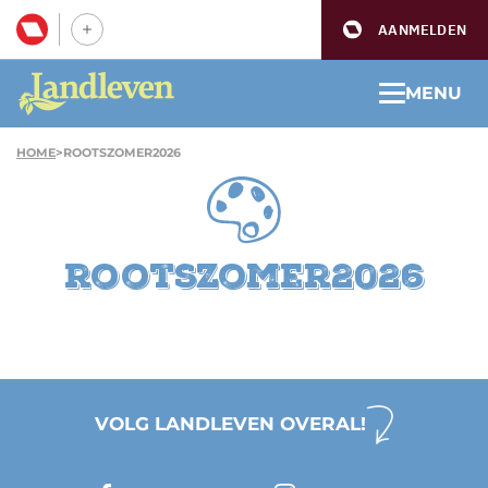
AANMELDEN
MENU
HOME
>
ROOTSZOMER2026
rootszomer2026
VOLG LANDLEVEN OVERAL!