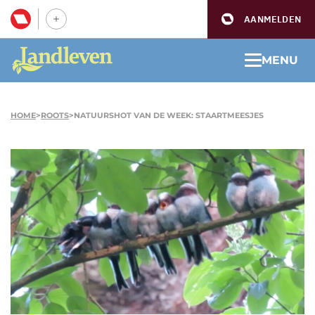
AANMELDEN
MENU
HOME
>
ROOTS
>
NATUURSHOT VAN DE WEEK: STAARTMEESJES