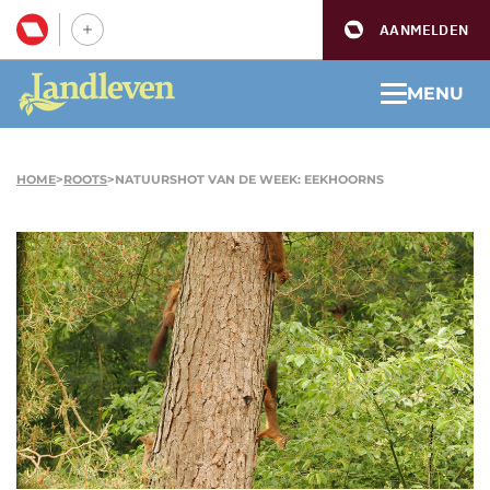
AANMELDEN
MENU
HOME
>
ROOTS
>
NATUURSHOT VAN DE WEEK: EEKHOORNS