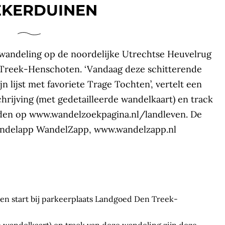
EKERDUINEN
ewandeling op de noordelijke Utrechtse Heuvelrug
Treek-Henschoten. ‘Vandaag deze schitterende
 lijst met favoriete Trage Tochten’, vertelt een
chrijving (met gedetailleerde wandelkaart) en track
aden op www.wandelzoekpagina.nl/landleven. De
wandelapp WandelZapp, www.wandelzapp.nl
 en start bij parkeerplaats Landgoed Den Treek-
e wandelkaart) en track van deze wandeling zijn deze