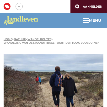
AANMELDEN
MENU
HOME
>
NATUUR
>
WANDELROUTES
>
WANDELING VAN DE MAAND: TRAGE TOCHT DEN HAAG LOOSDUINEN