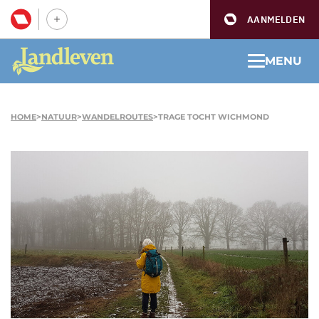
AANMELDEN
MENU
HOME
>
NATUUR
>
WANDELROUTES
>
TRAGE TOCHT WICHMOND