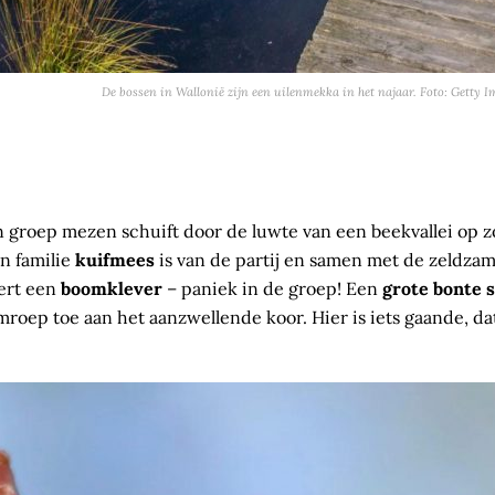
De bossen in Wallonië zijn een uilenmekka in het najaar. Foto: Getty 
en groep mezen schuift door de luwte van een beekvallei op 
n familie
kuifmees
is van de partij en samen met de zeldza
eert een
boomklever
– paniek in de groep! Een
grote bonte 
oep toe aan het aanzwellende koor. Hier is iets gaande, dat 