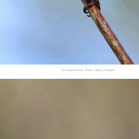
De staartmees. Foto: Getty Images