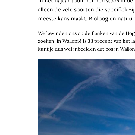
In het najaar tooit het herfstbos in d
alleen de vele soorten die specifiek 
meeste kans maakt. Bioloog en natuurg
We bevinden ons op de flanken van de Hoge 
zoeken. In Wallonië is 33 procent van het l
kunt je dus wel inbeelden dat bos in Wallo