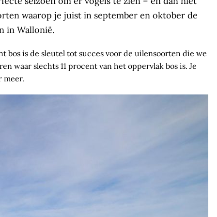
erfecte seizoen om er vogels te zien – en dan niet
orten waarop je juist in september en oktober de
 in Wallonië.
 bos is de sleutel tot succes voor de uilensoorten die we
en waar slechts 11 procent van het oppervlak bos is. Je
r meer.