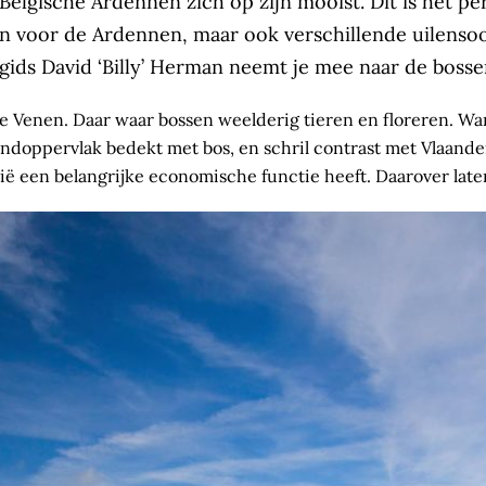
e Belgische Ardennen zich op zijn mooist. Dit is het p
zijn voor de Ardennen, maar ook verschillende uilenso
ids David ‘Billy’ Herman neemt je mee naar de bossen
Venen. Daar waar bossen weelderig tieren en floreren. Want
andoppervlak bedekt met bos, en schril contrast met Vlaander
nië een belangrijke economische functie heeft. Daarover late