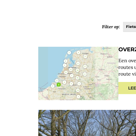
Filter op:
Fiets
OVER
Een ove
routes 
route v
LE