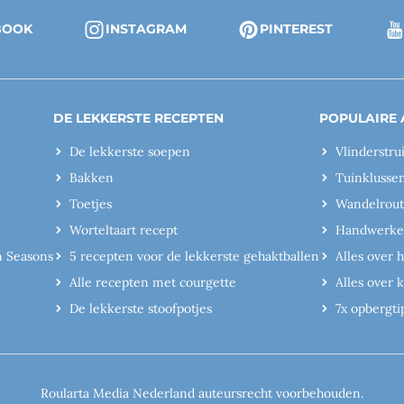
BOOK
INSTAGRAM
PINTEREST
DE LEKKERSTE RECEPTEN
POPULAIRE 
De lekkerste soepen
Vlinderstru
Bakken
Tuinklusse
Toetjes
Wandelrout
Worteltaart recept
Handwerk
n Seasons
5 recepten voor de lekkerste gehaktballen
Alles over 
Alle recepten met courgette
Alles over
De lekkerste stoofpotjes
7x opbergti
Roularta Media Nederland auteursrecht voorbehouden.