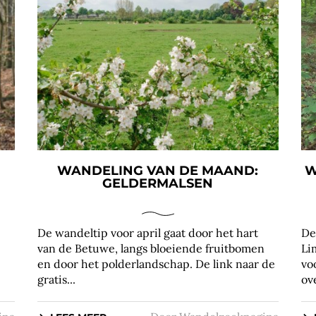
WANDELING VAN DE MAAND:
W
GELDERMALSEN
De wandeltip voor april gaat door het hart
De
van de Betuwe, langs bloeiende fruitbomen
Li
en door het polderlandschap. De link naar de
vo
gratis...
ov