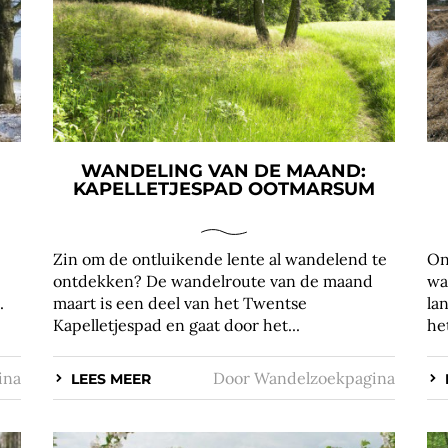
WANDELING VAN DE MAAND:
KAPELLETJESPAD OOTMARSUM
Zin om de ontluikende lente al wandelend te
On
ontdekken? De wandelroute van de maand
wa
.
maart is een deel van het Twentse
la
Kapelletjespad en gaat door het...
he
ina
Door
Wandelzoekpagina
LEES MEER