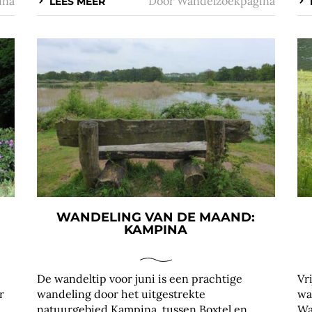
ina
Door
Wandelzoekpagina
LEES MEER
WANDELING VAN DE MAAND:
KAMPINA
De wandeltip voor juni is een prachtige
Vr
r
wandeling door het uitgestrekte
wa
natuurgebied Kampina, tussen Boxtel en
Wa