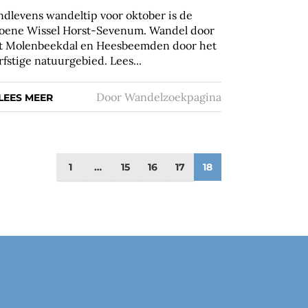
ndlevens wandeltip voor oktober is de
oene Wissel Horst-Sevenum. Wandel door
t Molenbeekdal en Heesbeemden door het
rfstige natuurgebied. Lees...
Door
Wandelzoekpagina
LEES MEER
1
…
15
16
17
18