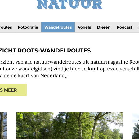
Natuur
routes
Fotografie
Wandelroutes
Vogels
Dieren
Podcast
ZICHT ROOTS-WANDELROUTES
rzicht van alle natuurwandelroutes uit natuurmagazine Root
uit onze wandelgidsen) vind je hier. Je kunt op twee versc
ia de de kaart van Nederland,...
ES MEER