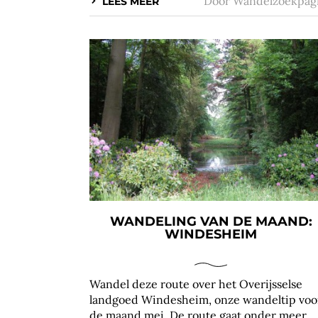
Door
Wandelzoekpag
LEES MEER
WANDELING VAN DE MAAND:
WINDESHEIM
Wandel deze route over het Overijsselse
landgoed Windesheim, onze wandeltip voo
de maand mei. De route gaat onder meer