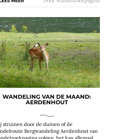
Door
Wandelzoekpagina
LEES MEER
WANDELING VAN DE MAAND:
AERDENHOUT
ij struinen door de duinen of de
ndelroute Bergwandeling Aerdenhout van
ndelzoekpagina volgen, het kan allemaal.