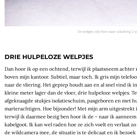
De welpjes zijn hier naar schatting 2 
DRIE HULPELOZE WELPJES
Dan hoor ik op een ochtend, terwijl ik plaatsneem achter
boven mijn kantoor. Subtiel, maar toch. Ik gris mijn telef
naar de vliering. Het gepiep houdt aan en al snel vind ik i
kleine meter lager dan de vloer, drie hulpeloze welpjes. 
afgeknaagde stukjes isolatieschuim, pasgeboren en met hu
marterachtigen. Hoe bijzonder! Met mijn arm uitgestrekt i
terwijl ik daarmee bezig ben hoor ik de – naar ik aannee
kabelgoot. Ik kan wel raden hoe ze zich voelt en verlaat zo 
de wildcamera mee, de situatie is te delicaat en ik bezoek