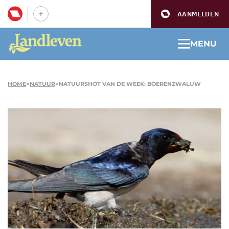
AANMELDEN
MENU
HOME
>
NATUUR
>
NATUURSHOT VAN DE WEEK: BOERENZWALUW