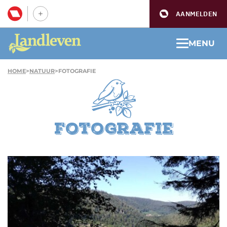
AANMELDEN
MENU
HOME
>
NATUUR
>
FOTOGRAFIE
Fotografie