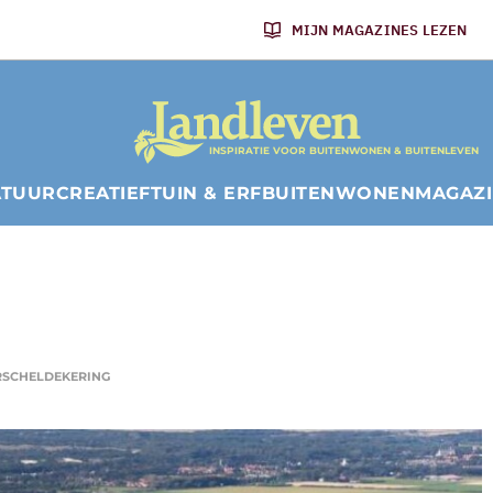
MIJN MAGAZINES LEZEN
INSPIRATIE VOOR BUITENWONEN & BUITENLEVEN
ATUUR
CREATIEF
TUIN & ERF
BUITENWONEN
MAGAZ
ERSCHELDEKERING