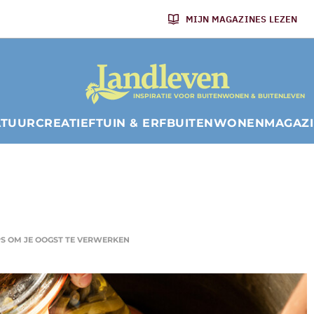
MIJN MAGAZINES LEZEN
INSPIRATIE VOOR BUITENWONEN & BUITENLEVEN
ATUUR
CREATIEF
TUIN & ERF
BUITENWONEN
MAGAZ
PS OM JE OOGST TE VERWERKEN