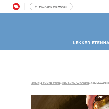
MAGAZINE TOEVOEGEN
LEKKER ETEN
N
HOME
>
LEKKER ETEN
>
INMAKEN/WECKEN
>
6 INMAAKTI