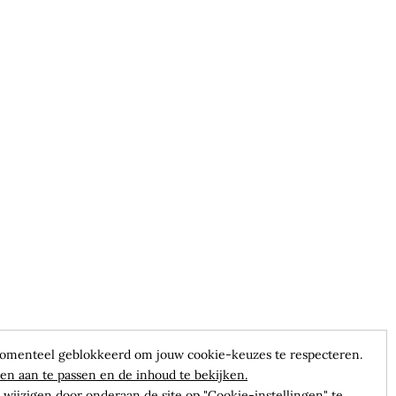
omenteel geblokkeerd om jouw cookie-keuzes te respecteren.
en aan te passen en de inhoud te bekijken.
wijzigen door onderaan de site op "Cookie-instellingen" te