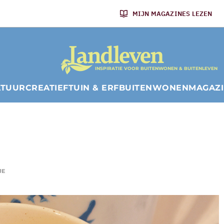
MIJN MAGAZINES LEZEN
INSPIRATIE VOOR BUITENWONEN & BUITENLEVEN
ATUUR
CREATIEF
TUIN & ERF
BUITENWONEN
MAGAZ
JE