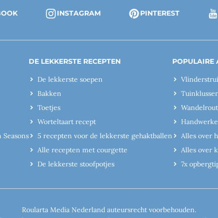
BOOK
INSTAGRAM
PINTEREST
DE LEKKERSTE RECEPTEN
POPULAIRE 
De lekkerste soepen
Vlinderstru
Bakken
Tuinklusse
Toetjes
Wandelrout
Worteltaart recept
Handwerk
n Seasons
5 recepten voor de lekkerste gehaktballen
Alles over 
Alle recepten met courgette
Alles over
De lekkerste stoofpotjes
7x opbergti
Roularta Media Nederland auteursrecht voorbehouden.