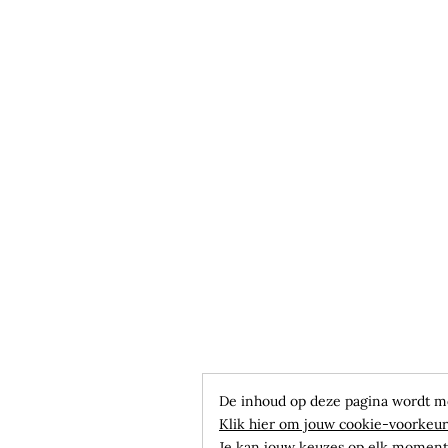
De inhoud op deze pagina wordt m
Klik hier om jouw cookie-voorkeur
Je kan jouw keuzes op elk moment 