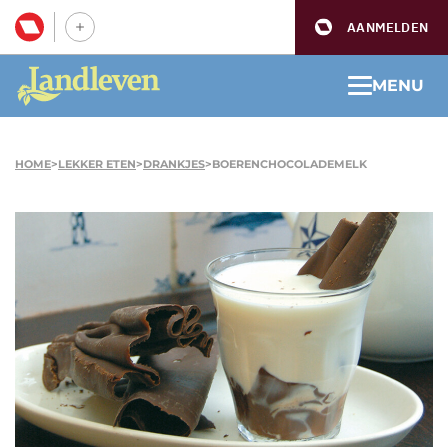
AANMELDEN
MENU
HOME
>
LEKKER ETEN
>
DRANKJES
>
BOERENCHOCOLADEMELK