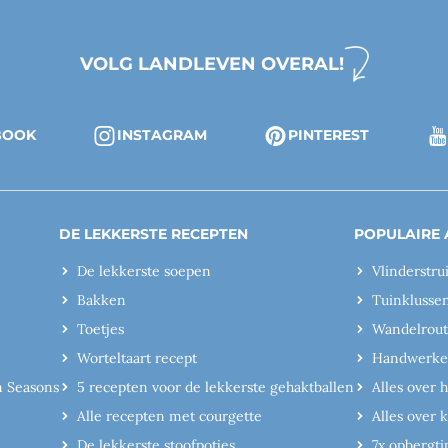
VOLG LANDLEVEN OVERAL!
BOOK
INSTAGRAM
PINTEREST
DE LEKKERSTE RECEPTEN
POPULAIRE 
De lekkerste soepen
Vlinderstru
Bakken
Tuinklusse
Toetjes
Wandelrout
Worteltaart recept
Handwerk
n Seasons
5 recepten voor de lekkerste gehaktballen
Alles over 
Alle recepten met courgette
Alles over
De lekkerste stoofpotjes
7x opbergti