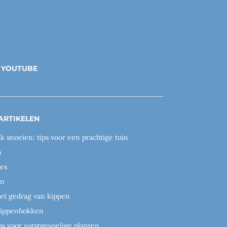
YOUTUBE
ARTIKELEN
ik snoeien: tips voor een prachtige tuin
n
es
en
het gedrag van kippen
 kippenhokken
ps voor vorstgevoelige planten