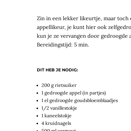
Zin in een lekker likeurtje, maar to
appellikeur, je kunt hier ook zelfgedr
kun je ze vervangen door gedroogde a
Bereidingstijd: 5 min.
DIT HEB JE NODIG:
200 g rietsuiker
1 gedroogde appel (in partjes)
1 el gedroogde goudsbloemblaadjes
1/2 vanillestokje
1 kaneelstokje
4 kruidnagels
500 ml vermout