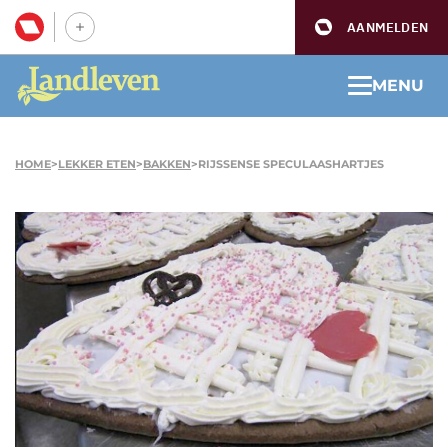
AANMELDEN
MENU
HOME
>
LEKKER ETEN
>
BAKKEN
>
RIJSSENSE SPECULAASHARTJES