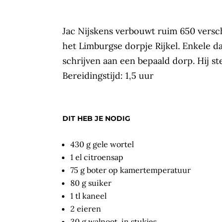
Jac Nijskens verbouwt ruim 650 versch
het Limburgse dorpje Rijkel. Enkele daa
schrijven aan een bepaald dorp. Hij ste
Bereidingstijd: 1,5 uur
DIT HEB JE NODIG
430 g gele wortel
1 el citroensap
75 g boter op kamertemperatuur
80 g suiker
1 tl kaneel
2 eieren
30 g walnoot, in stukjes