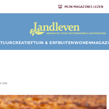
MIJN MAGAZINES LEZEN
INSPIRATIE VOOR BUITENWONEN & BUITENLEVEN
ATUUR
CREATIEF
TUIN & ERF
BUITENWONEN
MAGAZ
N JAC