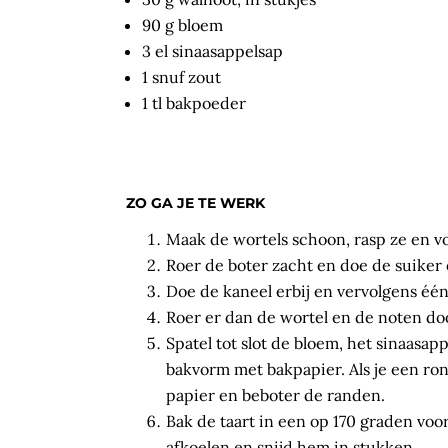
90 g bloem
3 el sinaasappelsap
1 snuf zout
1 tl bakpoeder
ZO GA JE TE WERK
Maak de wortels schoon, rasp ze en vo
Roer de boter zacht en doe de suiker e
Doe de kaneel erbij en vervolgens één
Roer er dan de wortel en de noten d
Spatel tot slot de bloem, het sinaasa
bakvorm met bakpapier. Als je een r
papier en beboter de randen.
Bak de taart in een op 170 graden voo
afkoelen en snijd hem in stukken.