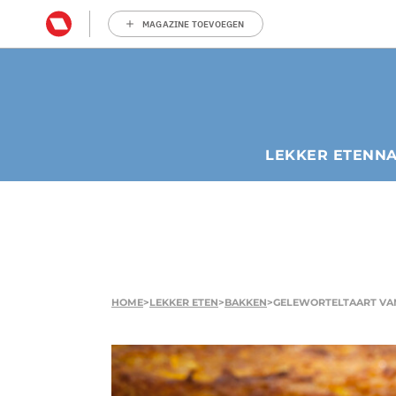
MAGAZINE TOEVOEGEN
LEKKER ETEN
N
HOME
>
LEKKER ETEN
>
BAKKEN
>
GELEWORTELTAART VA