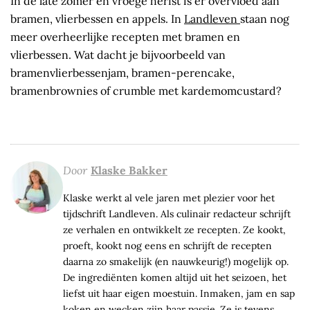
In de late zomer en vroege herfst is er overvloed aan
bramen, vlierbessen en appels. In
Landleven
staan nog
meer overheerlijke recepten met bramen en
vlierbessen. Wat dacht je bijvoorbeeld van
bramenvlierbessenjam, bramen-perencake,
bramenbrownies of crumble met kardemomcustard?
Door
Klaske Bakker
Klaske werkt al vele jaren met plezier voor het
tijdschrift Landleven. Als culinair redacteur schrijft
ze verhalen en ontwikkelt ze recepten. Ze kookt,
proeft, kookt nog eens en schrijft de recepten
daarna zo smakelijk (en nauwkeurig!) mogelijk op.
De ingrediënten komen altijd uit het seizoen, het
liefst uit haar eigen moestuin. Inmaken, jam en sap
koken en wecken zijn haar passie. Ze is tevens