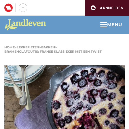
AANMELDEN
MENU
HOME
>
LEKKER ETEN
>
BAKKEN
>
BRAMENCLAFOUTIS: FRANSE KLASSIEKER MET EEN TWIST