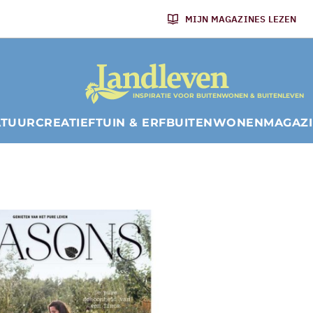
MIJN MAGAZINES LEZEN
INSPIRATIE VOOR BUITENWONEN & BUITENLEVEN
ATUUR
CREATIEF
TUIN & ERF
BUITENWONEN
MAGAZ