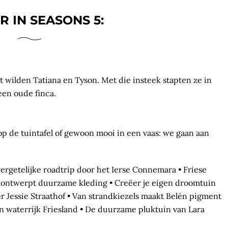
 IN SEASONS 5:
t wilden Tatiana en Tyson. Met die insteek stapten ze in
een oude finca.
op de tuintafel of gewoon mooi in een vaas: we gaan aan
rgetelijke roadtrip door het Ierse Connemara • Friese
nk ontwerpt duurzame kleding • Creëer je eigen droomtuin
 Jessie Straathof • Van strandkiezels maakt Belén pigment
in waterrijk Friesland • De duurzame pluktuin van Lara