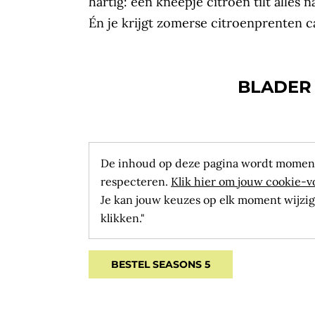
hartig: een kneepje citroen tilt alles
Én je krijgt zomerse citroenprenten ca
BLADER
De inhoud op deze pagina wordt moment
respecteren.
Klik hier om jouw cookie-v
Je kan jouw keuzes op elk moment wijzig
klikken."
BESTEL SEASONS 5