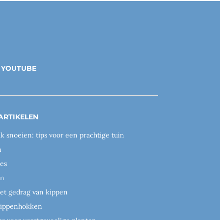
YOUTUBE
ARTIKELEN
ik snoeien: tips voor een prachtige tuin
n
es
en
het gedrag van kippen
 kippenhokken