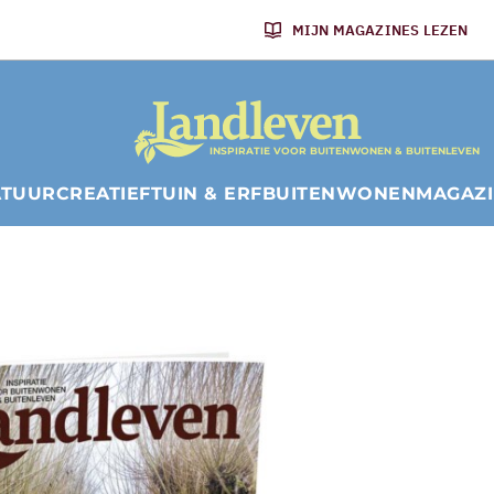
MIJN MAGAZINES LEZEN
INSPIRATIE VOOR BUITENWONEN & BUITENLEVEN
ATUUR
CREATIEF
TUIN & ERF
BUITENWONEN
MAGAZ