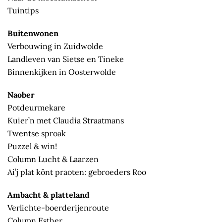
Tuintips
Buitenwonen
Verbouwing in Zuidwolde
Landleven van Sietse en Tineke
Binnenkijken in Oosterwolde
Naober
Potdeurmekare
Kuier’n met Claudia Straatmans
Twentse sproak
Puzzel & win!
Column Lucht & Laarzen
Ai’j plat könt praoten: gebroeders Roo
Ambacht & platteland
Verlichte-boerderijenroute
Column Esther