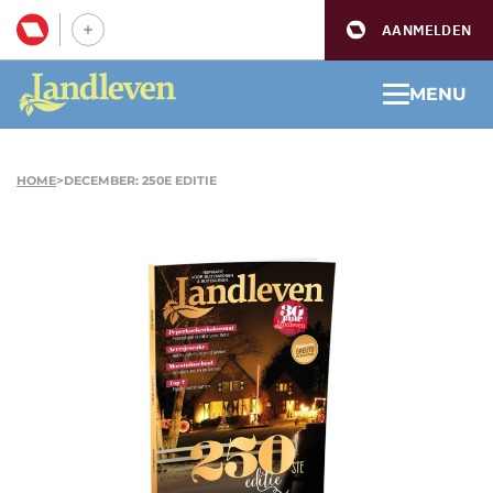
AANMELDEN
MENU
HOME
>
DECEMBER: 250E EDITIE