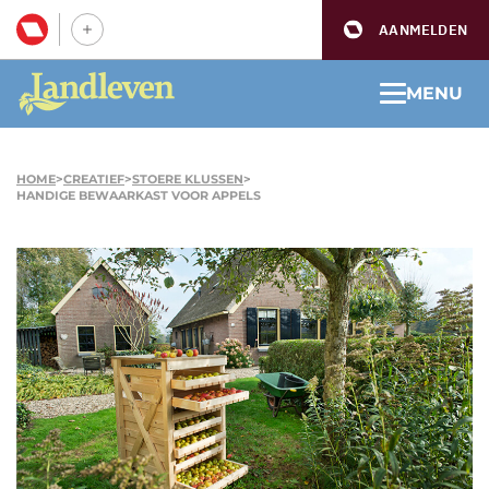
AANMELDEN
MENU
HOME
>
CREATIEF
>
STOERE KLUSSEN
>
HANDIGE BEWAARKAST VOOR APPELS