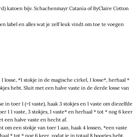
rd) katoen bijv. Schachenmayr Catania of ByClaire Cotton
ren label en alles wat je zelf leuk vindt om toe te voegen
 1 losse, *1 stokje in de magische cirkel, 1 losse*, herhaal *
tokjes hebt. Sluit met een halve vaste in de derde losse van
 in toer 1 (=1 vaste), haak 3 stokjes en 1 vaste om diezelfde
r 1 1 vaste, 3 stokjes, 1 vaste* en herhaal * tot * nog 6 keer
et een halve vaste en hecht af.
t om een stokje van toer 1 aan, haak 4 lossen, *een vaste
aal * tot * nog 6 keer, zodat je in totaal 8 boogjes hebt.